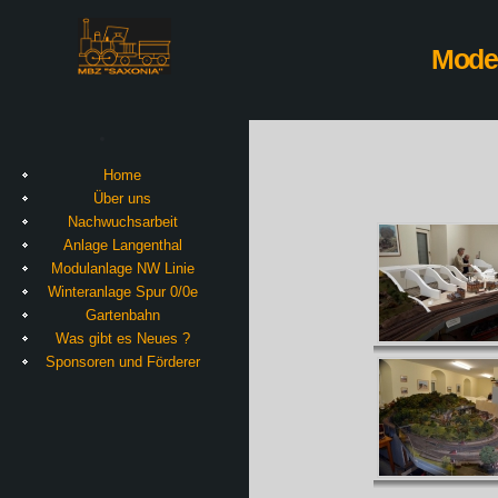
Model
Home
Über uns
Nachwuchsarbeit
Anlage Langenthal
Modulanlage NW Linie
Winteranlage Spur 0/0e
Gartenbahn
Was gibt es Neues ?
Sponsoren und Förderer