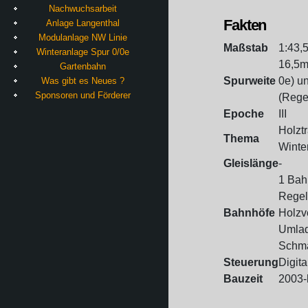
Nachwuchsarbeit
Fakten
Anlage Langenthal
Modulanlage NW Linie
Maßstab
1:43,5
Winteranlage Spur 0/0e
16,5m
Gartenbahn
Spurweite
0e) u
Was gibt es Neues ?
Sponsoren und Förderer
(Rege
Epoche
III
Holztr
Thema
Winte
Gleislänge
-
1 Bah
Regel
Bahnhöfe
Holzv
Umlad
Schma
Steuerung
Digita
Bauzeit
2003-