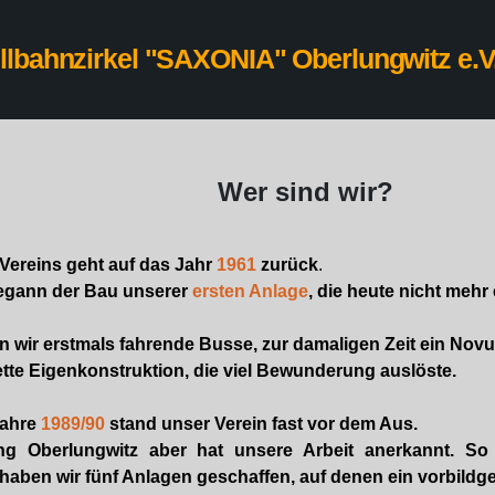
lbahnzirkel "SAXONIA" Oberlungwitz e.V
Wer sind wir?
Vereins geht auf das Jahr
1961
zurück
.
begann der Bau unserer
ersten Anlage
, die heute nicht mehr e
n wir erstmals fahrende Busse, zur damaligen Zeit ein Nov
tte Eigenkonstruktion, die viel Bewunderung auslöste.
Jahre
1989/90
stand unser Verein fast vor dem Aus.
ung Oberlungwitz aber hat unsere Arbeit anerkannt. S
haben wir fünf Anlagen geschaffen, auf denen ein vorbildger