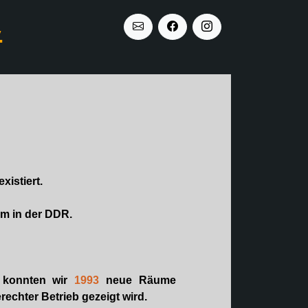
.
xistiert.
um in der DDR.
o konnten wir
1993
neue Räume
echter Betrieb gezeigt wird.