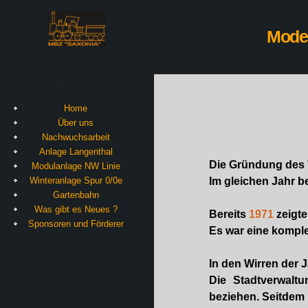
Model
Home
Über uns
Nachwuchsarbeit
Anlage Langenthal
Die Gründung des 
Modulanlage NW Linie
Winteranlage Spur 0/0e
Im gleichen Jahr 
Gartenbahn
Was gibt es Neues ?
Bereits
1971
zeigte
Sponsoren und Förderer
Es war eine komple
In den Wirren der 
Die Stadtverwalt
beziehen. Seitdem 